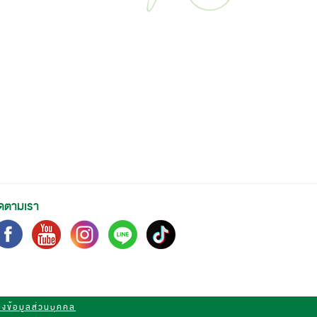
ิดตามเรา
งข้อมูลส่วนบุคคล