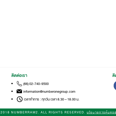
ติดต่อเรา
ต
(66) 02-740-9500
information@numberonegroup.com
เวลาทำการ : ทุกวัน เวลา 8.30 – 18.00 น.
 2018 NUMBERRAM2. ALL RIGHTS RESERVED.
นโยบายการคุ้มครอ