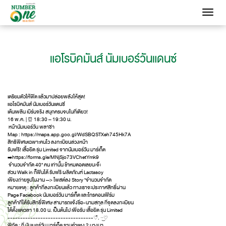
Toggle
navigati
แอโรบิคมันส์ นัมเบอร์วันแดนซ์
เตรียมตัวให้ฟิต แล้วมาปล่อยพลังให้สุด!
แอโรบิคมันส์ นัมเบอร์วันแดนซ์
เต้นเพลิน เบิร์นจริง สนุกครบจบในที่เดียว!
16 พ.ค. | ⏰ 18:30 – 19:30 น.
หน้านัมเบอร์วัน พลาซ่า
Map : https://maps.app.goo.gl/WdSBQSTXeh745Hk7A
สิทธิพิเศษเฉพาะคนไว ลงทะเบียนล่วงหน้า
รับฟรี! เสื้อยืด รุ่น Limited จากนัมเบอร์วัน มาร์เก็ต
➡️https://forms.gle/MNjSjo73VChetYmk9
จำนวนจำกัด 40* คน เท่านั้น ช้าหมดอดเลยนะจ๊ะ
ส่วน Walk in ก็ฟินได้ รับฟรี ผลิตภัณฑ์ Lactasoy
เพียงถ่ายรูปในงาน —> โพสต์ลง Story *จำนวนจำกัด
หมายเหตุ : ลูกค้าที่ลงทะเบียนแล้ว ทางเราจะประกาศสิทธิ์ผ่าน
Page Facebook นัมเบอร์วัน มาร์เก็ต และโทรคอนเฟิร์ม
ลูกค้าที่ได้รับสิทธิ์พิเศษ สามารถแจ้งชื่อ-นามสกุล ที่จุดลงทะเบียน
ได้ตั้งแต่เวลา 18.00 น. เป็นต้นไป เพื่อรับ เสื้อยืด รุ่น Limited
----------------------------------♡̆̈. ·͜·♡
พิกัด : ที่ นัมเบอร์วัน มาร์เก็ต รามคำแหง 2 บางนา