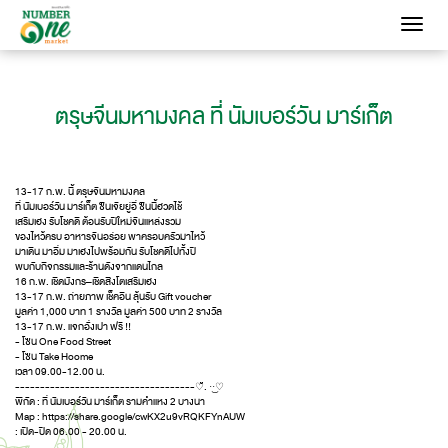
Toggle
navigati
ตรุษจีนมหามงคล ที่ นัมเบอร์วัน มาร์เก็ต
13-17 ก.พ. นี้ ตรุษจีนมหามงคล
ที่ นัมเบอร์วัน มาร์เก็ต ซินเจียยู่อี่ ซินนี้ฮวดไช้
เสริมเฮง รับโชคดี ต้อนรับปีใหม่จีนแหล่งรวม
ของไหว้ครบ อาหารจีนอร่อย พาครอบครัวมาไหว้
มาเดิน มาอิ่ม มาเฮงไปพร้อมกัน รับโชคดีไปทั้งปี
พบกับกิจกรรมและร้านดังจากแดนไกล
16 ก.พ. เชิดมังกร–เชิดสิงโตเสริมเฮง
13-17 ก.พ. ถ่ายภาพ เช็คอิน ลุ้นรับ Gift voucher
มูลค่า 1,000 บาท 1 รางวัล มูลค่า 500 บาท 2 รางวัล
13-17 ก.พ. แจกอั่งเปา ฟรี !!
- โซน One Food Street
- โซน Take Hoome
เวลา 09.00-12.00 น.
------------------------------------♡̆̈. ·͜·♡
พิกัด : ที่ นัมเบอร์วัน มาร์เก็ต รามคำแหง 2 บางนา
Map :
https://share.google/cwKX2u9vRQKFYnAUW
: เปิด-ปิด 06.00 - 20.00 น.
.