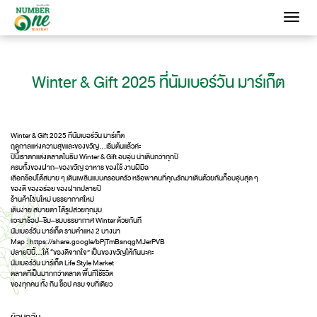
Toggle
navigati
Winter & Gift 2025 ที่นัมเบอร์วัน มาร์เก็ต
Winter & Gift 2025 ที่นัมเบอร์วัน มาร์เก็ต
ฤดูกาลแห่งความสุขและของขวัญ…เริ่มต้นแล้วค่ะ
ปีนี้เราตกแต่งตลาดในธีม Winter & Gift อบอุ่น น่าเดินกว่าทุกปี
ครบทั้งของฝาก–ของขวัญ อาหาร ของใช้ งานฝีมือ
เลือกช้อปได้สบาย ๆ เดินเพลินแบบครอบครัว หรือพาคนที่คุณรักมาเดินด้วยกันก็อบอุ่นสุด ๆ
ของดี ของอร่อย ของฝากปลายปี
ร้านค้าโซนใหม่ บรรยากาศใหม่
เดินง่าย สบายตา ได้รูปสวยทุกมุม
แวะมาช้อป–ชิม–ชมบรรยากาศ Winter ด้วยกันที่
นัมเบอร์วัน มาร์เก็ต รามคำแหง 2 บางนา
Map :
https://share.google/bPjTmBsnqgMJerPVB
ปลายปีนี้…ให้ “ของดีจากใจ” เป็นของขวัญให้กันนะคะ
นัมเบอร์วัน มาร์เก็ต Life Style Market
ตลาดที่เป็นมากกว่าตลาด พื้นที่ใช้ชีวิต
ของทุกคน ทั้ง กิน ช็อป ครบ จบที่เดียว