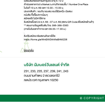
เปิดรับสมัครพ่อค้าแม่ค้ารุ่นจิ๋ว อายุ 5-12 ปี
เข้าร่วมตลาด Kid's Market ณ ลานกิจกรรมชั้น 1 Number One Plaza
ในวันที่ 10 ม.ค. 69 เวลา 10.00 - 15.00 น.
ประเภทสินค้า : ของกิน ของเล่น ของใช้มือหนึ่ง-มือสอง
หนังสือ กิ๊ฟช็อปจากน้องๆ
สมัครฟรี! ไม่มีค่าใช้จ่าย
รับสมัครตั้งแต่ 24 ธ.ค. 68 - 07 ม.ค. 69 (สแกน QR Code เพื่อสมัครร้านค้า)
*** สอบถามข้อมูลเพิ่มเติม โทร. 086-368-5565
(ภายในวันเวลาทำการ เวลา 09.00-17.00 น.)
.
ลิงค์รับสมัคร หรือสแกนคิวอาร์โค้ด
https://forms.gle/WmEAVDthMisBHM2D6
ย้อนกลับ
บริษัท นัมเบอร์วันแลนด์ จำกัด
231, 233, 235, 237, 239, 241, 243
ถนนรามคำแหง 2 แขวงดอกไม้
เขตประเวศ กรุงเทพฯ 10250
© COPYRIGHT