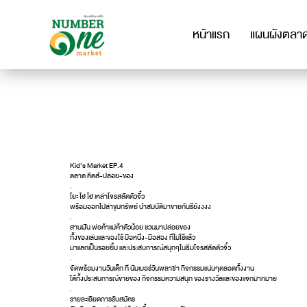
หน้าแรก
แผนผังตลา
Kid’s Market EP.4
ตลาด คิดส์-ปล่อย-ของ
.
โยะ โฮ โฮ เหล่าโจรสลัดตัวจิ๋ว
พร้อมออกไปล่าขุมทรัพย์ นำสมบัติมาขายกันรึยังงงง
.
สานฝัน พ่อค้าแม่ค้าตัวน้อย ชวนมาปล่อยของ
ทั้งของเล่นและของใช้ มือหนึ่ง-มือสอง ที่ไม่ใช้แล้ว
มาแลกเป็นรอยยิ้ม และประสบการณ์สนุกๆในธีมโจรสลัดตัวจิ๋ว
.
จัดพร้อมงานวันเด็ก ที่ นัมเบอร์วันพลาซ่า กิจกรรมแน่นๆตลอดทั้งงาน
ได้ทั้งประสบการณ์ขายของ กิจกรรมความสนุก ของรางวัลและของแจกมากมาย
.
รายละเอียดการรับสมัคร