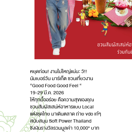
หยุดก่อน! งานไม่ใหญ่แน่นะ วิ!!
นัมเบอร์วัน มาร์เก็ต ชวนเที่ยวงาน
“Good Food Good Feel “
19-29 มี.ค. 2026
ให้ทุกมื้ออร่อย คือความสุขของคุณ
ชวนสัมผัสเสน่ห์อาหารแบบ Local
แต่งชุดไทย มาเดินตลาด ถ่าย vdo เก๋ๆ
สนับสนุน Soft Power Thailand
ชิงเงินรางวัลรวมมูลค่า 10,000* บาท